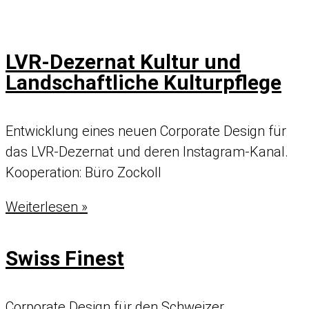
LVR-Dezernat Kultur und
Landschaftliche Kulturpflege
Entwicklung eines neuen
Corporate Design
für
das LVR-Dezernat und deren Instagram-Kanal.
Kooperation: Büro Zockoll
LVR-
Weiterlesen »
Dezernat
Kultur
Swiss Finest
und
Landschaftliche
Corporate Design
für den Schweizer