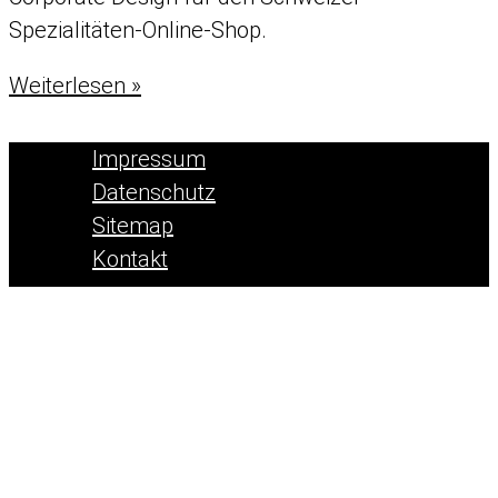
Kulturpflege
Spezialitäten-Online-Shop.
Swiss
Weiterlesen »
Finest
Impressum
Datenschutz
Sitemap
Kontakt