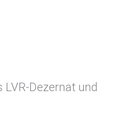
as LVR-Dezernat und
l